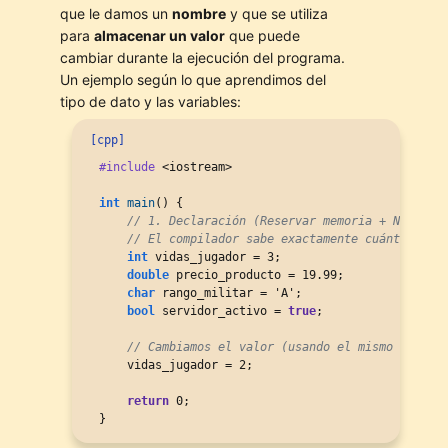
que le damos un
nombre
y que se utiliza
para
almacenar un valor
que puede
cambiar durante la ejecución del programa.
Un ejemplo según lo que aprendimos del
tipo de dato y las variables:
[cpp]
#include
 <iostream>

int
main
() {

// 1. Declaración (Reservar memoria + Nombre)
// El compilador sabe exactamente cuántos byt
int
 vidas_jugador = 3;

double
 precio_producto = 19.99;

char
 rango_militar = 'A';

bool
 servidor_activo = 
true
;

// Cambiamos el valor (usando el mismo espaci
    vidas_jugador = 2;

return
 0;

}