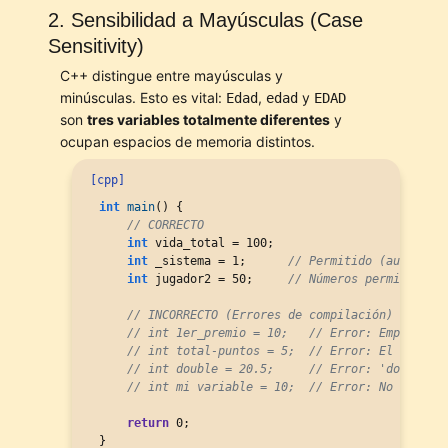
2. Sensibilidad a Mayúsculas (Case
Sensitivity)
C++ distingue entre mayúsculas y
minúsculas. Esto es vital:
,
y
Edad
edad
EDAD
son
tres variables totalmente diferentes
y
ocupan espacios de memoria distintos.
[cpp]
int
main
() {

// CORRECTO
int
 vida_total = 100;

int
 _sistema = 1;      
// Permitido (aunque r
int
 jugador2 = 50;     
// Números permitidos 
// INCORRECTO (Errores de compilación)
// int 1er_premio = 10;   // Error: Empieza c
// int total-puntos = 5;  // Error: El guion 
// int double = 20.5;     // Error: 'double' 
// int mi variable = 10;  // Error: No se per
return
 0;

}