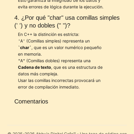
Esto garantiza la integridad de los datos y
evita errores de lógica durante la ejecución.
4. ¿Por qué "char" usa comillas simples
(' ') y no dobles (" ")?
(Comillas simples) representa un
'A'
`char`
, que es un valor numérico pequeño
(Comillas dobles) representa una
"A"
Cadena de texto
, que es una estructura de
datos más compleja.
Usar las comillas incorrectas provocará un
error de compilación inmediato.
Comentarios
© 2025-2026 Abby's Digital Cafe℠ - Una taza de código con